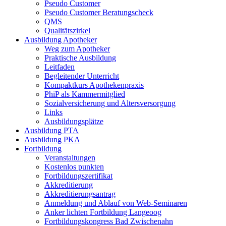
Pseudo Customer
Pseudo Customer Beratungscheck
QMS
Qualitätszirkel
Ausbildung Apotheker
Weg zum Apotheker
Praktische Ausbildung
Leitfaden
Begleitender Unterricht
Kompaktkurs Apothekenpraxis
PhiP als Kammermitglied
Sozialversicherung und Altersversorgung
Links
Ausbildungsplätze
Ausbildung PTA
Ausbildung PKA
Fortbildung
Veranstaltungen
Kostenlos punkten
Fortbildungszertifikat
Akkreditierung
Akkreditierungsantrag
Anmeldung und Ablauf von Web-Seminaren
Anker lichten Fortbildung Langeoog
Fortbildungskongress Bad Zwischenahn