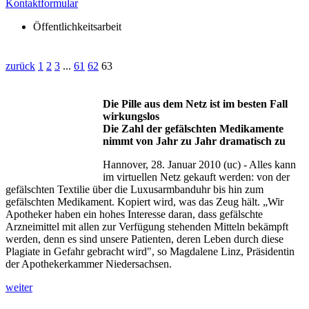
Kontaktformular
Öffentlichkeitsarbeit
zurück
1
2
3
...
61
62
63
Die Pille aus dem Netz ist im besten Fall
wirkungslos
Die Zahl der gefälschten Medikamente
nimmt von Jahr zu Jahr dramatisch zu
Hannover, 28. Januar 2010 (uc) - Alles kann
im virtuellen Netz gekauft werden: von der
gefälschten Textilie über die Luxusarmbanduhr bis hin zum
gefälschten Medikament. Kopiert wird, was das Zeug hält. „Wir
Apotheker haben ein hohes Interesse daran, dass gefälschte
Arzneimittel mit allen zur Verfügung stehenden Mitteln bekämpft
werden, denn es sind unsere Patienten, deren Leben durch diese
Plagiate in Gefahr gebracht wird", so Magdalene Linz, Präsidentin
der Apothekerkammer Niedersachsen.
weiter