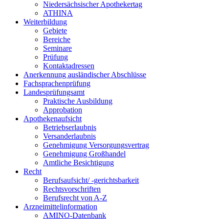
Niedersächsischer Apothekertag
ATHINA
Weiterbildung
Gebiete
Bereiche
Seminare
Prüfung
Kontaktadressen
Anerkennung ausländischer Abschlüsse
Fachsprachenprüfung
Landesprüfungsamt
Praktische Ausbildung
Approbation
Apothekenaufsicht
Betriebserlaubnis
Versanderlaubnis
Genehmigung Versorgungsvertrag
Genehmigung Großhandel
Amtliche Besichtigung
Recht
Berufsaufsicht/ -gerichtsbarkeit
Rechtsvorschriften
Berufsrecht von A-Z
Arzneimittelinformation
AMINO-Datenbank