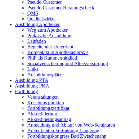
Pseudo Customer
Pseudo Customer Beratungscheck
QMS
Qualitätszirkel
Ausbildung Apotheker
Weg zum Apotheker
Praktische Ausbildung
Leitfaden
Begleitender Unterricht
Kompaktkurs Apothekenpraxis
PhiP als Kammermitglied
Sozialversicherung und Altersversorgung
Links
Ausbildungsplätze
Ausbildung PTA
Ausbildung PKA
Fortbildung
Veranstaltungen
Kostenlos punkten
Fortbildungszertifikat
Akkreditierung
Akkreditierungsantrag
Anmeldung und Ablauf von Web-Seminaren
Anker lichten Fortbildung Langeoog
Fortbildungskongress Bad Zwischenahn