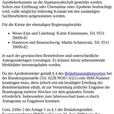
Apothekerkammer an die Staatsanwaltschaft gemeldet werden.
Sofern eine Eröffnung oder Übernahme einer Apotheke beabsichtigt
wird, sollte möglichst frühzeitig Kontakt mit den zuständigen
Sachbearbeitern aufgenommen werden.
Für die Kreise der ehemaligen Regierungsbezirke
Weser-Ems und Lüneburg: Katrin Künnemann, Tel. 0511
39099-81
Hannover und Braunschweig: Martin Schinowski, Tel. 0511
39099-82
Je nach der gewünschten Betriebsform sind unterschiedliche
Antragsunterlagen vorzulegen. Es können hierzu nebenstehende
Merkblätter heruntergeladen werden.
Da der Apothekenleiter gemäß § 4 des
Betäubungsmittelgesetzes
bei
der Bundesopiumstelle (Tel. 0228 99307-4321) eine BtM-Nummer
beantragen muss, diese jedoch erst mit bestätigter Erteilung der
Betriebserlaubnis erhält, ist zur Vermeidung zeitlicher Engpässe die
Beantragung mehrere Wochen vor dem geplanten Termin
erforderlich. Insbesondere zum Jahreswechsel kann es durch
Antragsstau zu Engpässen kommen.
Gem. Ziffer 2 der Anlage 1 zu § 1 der Betäubungsmittel-