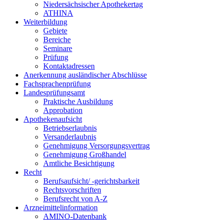
Niedersächsischer Apothekertag
ATHINA
Weiterbildung
Gebiete
Bereiche
Seminare
Prüfung
Kontaktadressen
Anerkennung ausländischer Abschlüsse
Fachsprachenprüfung
Landesprüfungsamt
Praktische Ausbildung
Approbation
Apothekenaufsicht
Betriebserlaubnis
Versanderlaubnis
Genehmigung Versorgungsvertrag
Genehmigung Großhandel
Amtliche Besichtigung
Recht
Berufsaufsicht/ -gerichtsbarkeit
Rechtsvorschriften
Berufsrecht von A-Z
Arzneimittelinformation
AMINO-Datenbank