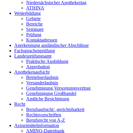
Niedersächsischer Apothekertag
ATHINA
Weiterbildung
Gebiete
Bereiche
Seminare
Prüfung
Kontaktadressen
Anerkennung ausländischer Abschlüsse
Fachsprachenprüfung
Landesprüfungsamt
Praktische Ausbildung
Approbation
Apothekenaufsicht
Betriebserlaubnis
Versanderlaubnis
Genehmigung Versorgungsvertrag
Genehmigung Großhandel
Amtliche Besichtigung
Recht
Berufsaufsicht/ -gerichtsbarkeit
Rechtsvorschriften
Berufsrecht von A-Z
Arzneimittelinformation
AMINO-Datenbank