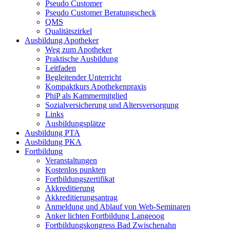
Pseudo Customer
Pseudo Customer Beratungscheck
QMS
Qualitätszirkel
Ausbildung Apotheker
Weg zum Apotheker
Praktische Ausbildung
Leitfaden
Begleitender Unterricht
Kompaktkurs Apothekenpraxis
PhiP als Kammermitglied
Sozialversicherung und Altersversorgung
Links
Ausbildungsplätze
Ausbildung PTA
Ausbildung PKA
Fortbildung
Veranstaltungen
Kostenlos punkten
Fortbildungszertifikat
Akkreditierung
Akkreditierungsantrag
Anmeldung und Ablauf von Web-Seminaren
Anker lichten Fortbildung Langeoog
Fortbildungskongress Bad Zwischenahn