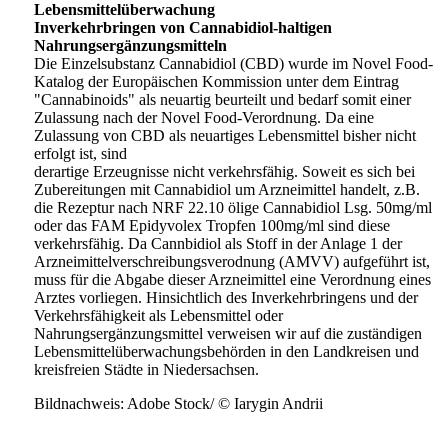
Lebensmittelüberwachung
Inverkehrbringen von Cannabidiol-haltigen
Nahrungsergänzungsmitteln
Die Einzelsubstanz Cannabidiol (CBD) wurde im Novel Food-
Katalog der Europäischen Kommission unter dem Eintrag
"Cannabinoids" als neuartig beurteilt und bedarf somit einer
Zulassung nach der Novel Food-Verordnung. Da eine
Zulassung von CBD als neuartiges Lebensmittel bisher nicht
erfolgt ist, sind
derartige Erzeugnisse nicht verkehrsfähig. Soweit es sich bei
Zubereitungen mit Cannabidiol um Arzneimittel handelt, z.B.
die Rezeptur nach NRF 22.10 ölige Cannabidiol Lsg. 50mg/ml
oder das FAM Epidyvolex Tropfen 100mg/ml sind diese
verkehrsfähig. Da Cannbidiol als Stoff in der Anlage 1 der
Arzneimittelverschreibungsverodnung (AMVV) aufgeführt ist,
muss für die Abgabe dieser Arzneimittel eine Verordnung eines
Arztes vorliegen. Hinsichtlich des Inverkehrbringens und der
Verkehrsfähigkeit als Lebensmittel oder
Nahrungsergänzungsmittel verweisen wir auf die zuständigen
Lebensmittelüberwachungsbehörden in den Landkreisen und
kreisfreien Städte in Niedersachsen.
Bildnachweis: Adobe Stock/ © Iarygin Andrii