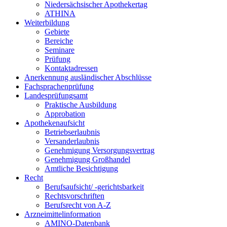
Niedersächsischer Apothekertag
ATHINA
Weiterbildung
Gebiete
Bereiche
Seminare
Prüfung
Kontaktadressen
Anerkennung ausländischer Abschlüsse
Fachsprachenprüfung
Landesprüfungsamt
Praktische Ausbildung
Approbation
Apothekenaufsicht
Betriebserlaubnis
Versanderlaubnis
Genehmigung Versorgungsvertrag
Genehmigung Großhandel
Amtliche Besichtigung
Recht
Berufsaufsicht/ -gerichtsbarkeit
Rechtsvorschriften
Berufsrecht von A-Z
Arzneimittelinformation
AMINO-Datenbank