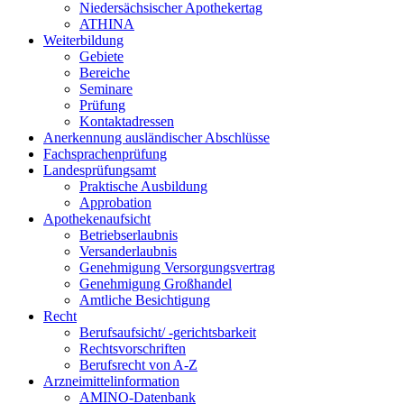
Niedersächsischer Apothekertag
ATHINA
Weiterbildung
Gebiete
Bereiche
Seminare
Prüfung
Kontaktadressen
Anerkennung ausländischer Abschlüsse
Fachsprachenprüfung
Landesprüfungsamt
Praktische Ausbildung
Approbation
Apothekenaufsicht
Betriebserlaubnis
Versanderlaubnis
Genehmigung Versorgungsvertrag
Genehmigung Großhandel
Amtliche Besichtigung
Recht
Berufsaufsicht/ -gerichtsbarkeit
Rechtsvorschriften
Berufsrecht von A-Z
Arzneimittelinformation
AMINO-Datenbank