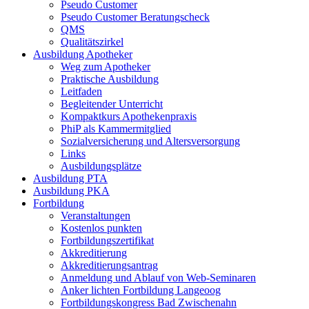
Pseudo Customer
Pseudo Customer Beratungscheck
QMS
Qualitätszirkel
Ausbildung Apotheker
Weg zum Apotheker
Praktische Ausbildung
Leitfaden
Begleitender Unterricht
Kompaktkurs Apothekenpraxis
PhiP als Kammermitglied
Sozialversicherung und Altersversorgung
Links
Ausbildungsplätze
Ausbildung PTA
Ausbildung PKA
Fortbildung
Veranstaltungen
Kostenlos punkten
Fortbildungszertifikat
Akkreditierung
Akkreditierungsantrag
Anmeldung und Ablauf von Web-Seminaren
Anker lichten Fortbildung Langeoog
Fortbildungskongress Bad Zwischenahn