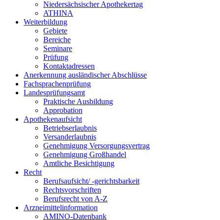
Niedersächsischer Apothekertag
ATHINA
Weiterbildung
Gebiete
Bereiche
Seminare
Prüfung
Kontaktadressen
Anerkennung ausländischer Abschlüsse
Fachsprachenprüfung
Landesprüfungsamt
Praktische Ausbildung
Approbation
Apothekenaufsicht
Betriebserlaubnis
Versanderlaubnis
Genehmigung Versorgungsvertrag
Genehmigung Großhandel
Amtliche Besichtigung
Recht
Berufsaufsicht/ -gerichtsbarkeit
Rechtsvorschriften
Berufsrecht von A-Z
Arzneimittelinformation
AMINO-Datenbank