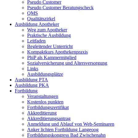
Pseudo Customer
Pseudo Customer Beratungscheck
QMS
Qualitätszirkel
Ausbildung Apotheker
Weg zum Apotheker
Praktische Ausbildung
Leitfaden
Begleitender Unterricht
Kompaktkurs Apothekenpraxis
PhiP als Kammermitglied
Sozialversicherung und Altersversorgung
Links
Ausbildungsplätze
Ausbildung PTA
Ausbildung PKA
Fortbildung
Veranstaltungen
Kostenlos punkten
Fortbildungszertifikat
Akkreditierung
Akkreditierungsantrag
Anmeldung und Ablauf von Web-Seminaren
Anker lichten Fortbildung Langeoog
Fortbildungskongress Bad Zwischenahn