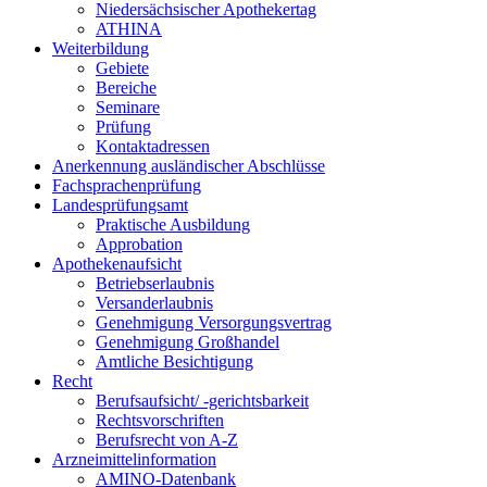
Niedersächsischer Apothekertag
ATHINA
Weiterbildung
Gebiete
Bereiche
Seminare
Prüfung
Kontaktadressen
Anerkennung ausländischer Abschlüsse
Fachsprachenprüfung
Landesprüfungsamt
Praktische Ausbildung
Approbation
Apothekenaufsicht
Betriebserlaubnis
Versanderlaubnis
Genehmigung Versorgungsvertrag
Genehmigung Großhandel
Amtliche Besichtigung
Recht
Berufsaufsicht/ -gerichtsbarkeit
Rechtsvorschriften
Berufsrecht von A-Z
Arzneimittelinformation
AMINO-Datenbank