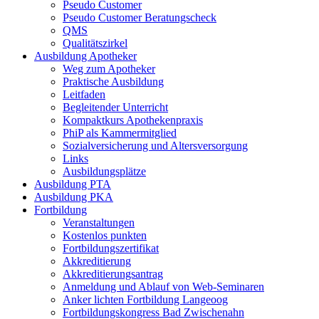
Pseudo Customer
Pseudo Customer Beratungscheck
QMS
Qualitätszirkel
Ausbildung Apotheker
Weg zum Apotheker
Praktische Ausbildung
Leitfaden
Begleitender Unterricht
Kompaktkurs Apothekenpraxis
PhiP als Kammermitglied
Sozialversicherung und Altersversorgung
Links
Ausbildungsplätze
Ausbildung PTA
Ausbildung PKA
Fortbildung
Veranstaltungen
Kostenlos punkten
Fortbildungszertifikat
Akkreditierung
Akkreditierungsantrag
Anmeldung und Ablauf von Web-Seminaren
Anker lichten Fortbildung Langeoog
Fortbildungskongress Bad Zwischenahn