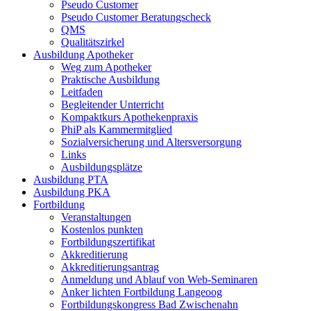
Pseudo Customer
Pseudo Customer Beratungscheck
QMS
Qualitätszirkel
Ausbildung Apotheker
Weg zum Apotheker
Praktische Ausbildung
Leitfaden
Begleitender Unterricht
Kompaktkurs Apothekenpraxis
PhiP als Kammermitglied
Sozialversicherung und Altersversorgung
Links
Ausbildungsplätze
Ausbildung PTA
Ausbildung PKA
Fortbildung
Veranstaltungen
Kostenlos punkten
Fortbildungszertifikat
Akkreditierung
Akkreditierungsantrag
Anmeldung und Ablauf von Web-Seminaren
Anker lichten Fortbildung Langeoog
Fortbildungskongress Bad Zwischenahn