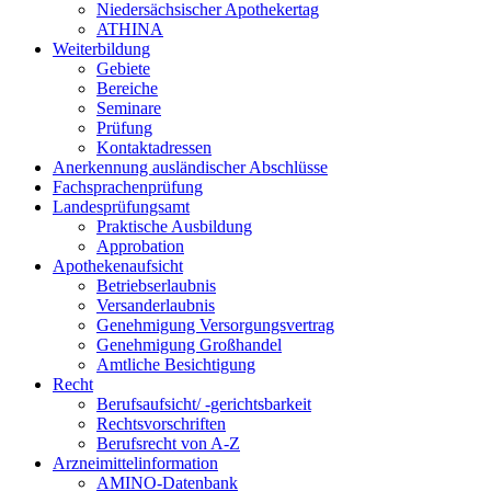
Niedersächsischer Apothekertag
ATHINA
Weiterbildung
Gebiete
Bereiche
Seminare
Prüfung
Kontaktadressen
Anerkennung ausländischer Abschlüsse
Fachsprachenprüfung
Landesprüfungsamt
Praktische Ausbildung
Approbation
Apothekenaufsicht
Betriebserlaubnis
Versanderlaubnis
Genehmigung Versorgungsvertrag
Genehmigung Großhandel
Amtliche Besichtigung
Recht
Berufsaufsicht/ -gerichtsbarkeit
Rechtsvorschriften
Berufsrecht von A-Z
Arzneimittelinformation
AMINO-Datenbank