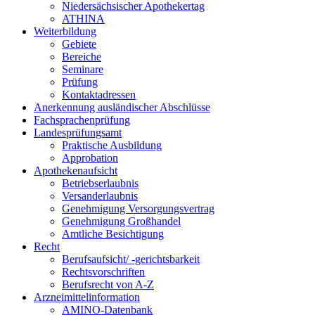
Niedersächsischer Apothekertag
ATHINA
Weiterbildung
Gebiete
Bereiche
Seminare
Prüfung
Kontaktadressen
Anerkennung ausländischer Abschlüsse
Fachsprachenprüfung
Landesprüfungsamt
Praktische Ausbildung
Approbation
Apothekenaufsicht
Betriebserlaubnis
Versanderlaubnis
Genehmigung Versorgungsvertrag
Genehmigung Großhandel
Amtliche Besichtigung
Recht
Berufsaufsicht/ -gerichtsbarkeit
Rechtsvorschriften
Berufsrecht von A-Z
Arzneimittelinformation
AMINO-Datenbank