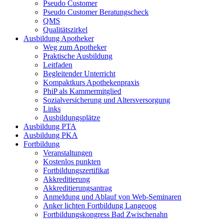
Pseudo Customer
Pseudo Customer Beratungscheck
QMS
Qualitätszirkel
Ausbildung Apotheker
Weg zum Apotheker
Praktische Ausbildung
Leitfaden
Begleitender Unterricht
Kompaktkurs Apothekenpraxis
PhiP als Kammermitglied
Sozialversicherung und Altersversorgung
Links
Ausbildungsplätze
Ausbildung PTA
Ausbildung PKA
Fortbildung
Veranstaltungen
Kostenlos punkten
Fortbildungszertifikat
Akkreditierung
Akkreditierungsantrag
Anmeldung und Ablauf von Web-Seminaren
Anker lichten Fortbildung Langeoog
Fortbildungskongress Bad Zwischenahn