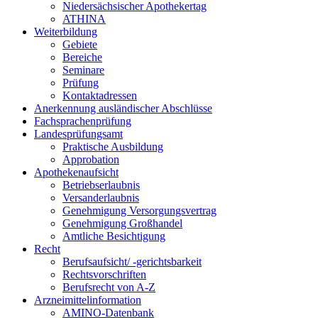
Niedersächsischer Apothekertag
ATHINA
Weiterbildung
Gebiete
Bereiche
Seminare
Prüfung
Kontaktadressen
Anerkennung ausländischer Abschlüsse
Fachsprachenprüfung
Landesprüfungsamt
Praktische Ausbildung
Approbation
Apothekenaufsicht
Betriebserlaubnis
Versanderlaubnis
Genehmigung Versorgungsvertrag
Genehmigung Großhandel
Amtliche Besichtigung
Recht
Berufsaufsicht/ -gerichtsbarkeit
Rechtsvorschriften
Berufsrecht von A-Z
Arzneimittelinformation
AMINO-Datenbank