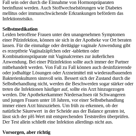
Fall sein oder durch die Einnahme von Hormonpräparaten
beeinflusst werden. Auch Stoffwechselstörungen wie Diabetes
mellitus oder immunschwächende Erkrankungen befördern das
Infektionsrisiko.
Selbstmedikation
Leiden betroffene Frauen unter den unangenehmen Symptomen
einer Pilzinfektion, können sie sich in der Apotheke vor Ort beraten
lassen. Für die einmalige oder dreitägige vaginale Anwendung gibt
es rezeptfreie Vaginalzäpfchen oder -tabletten oder
Kombinationspräparate mit Vaginalcremes zur äußerlichen
Anwendung. Bei einer Pilzinfektion sollte auch immer der Partner
mitbehandelt werden. Von Fall zu Fall können auch desinfizierende
oder jodhaltige Lösungen oder Arzneimittel mit wiederaufbauenden
Bakterienkulturen sinnvoll sein. Bessert sich der Zustand durch die
Selbstbehandlung nicht, werden die Beschwerden sogar stärker oder
treten die Infektionen häufiger auf, sollte ein Arzt hinzugezogen
werden. Die Apothekerkammer Niedersachsen rät Schwangeren
und jungen Frauen unter 18 Jahren, vor einer Selbstbehandlung
immer einen Arzt hinzuziehen. Um früh zu erkennen, ob der
natürliche Säurewert in der Scheide aus der Balance geraten ist,
lässt sich der pH-Wert mit entsprechenden Teststreifen überprüfen.
Der Test allein schließt eine Infektion allerdings nicht aus.
Vorsorgen, aber richtig