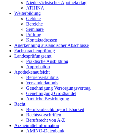
Niedersächsischer Apothekertag
ATHINA
Weiterbildung
Gebiete
Bereiche
Seminare
Prüfung
Kontaktadressen
Anerkennung ausländischer Abschlüsse
Fachsprachenprüfung
Landesprüfungsamt
Praktische Ausbildung
Approbation
Apothekenaufsicht
Betriebserlaubnis
Versanderlaubnis
Genehmigung Versorgungsvertrag
Genehmigung Großhandel
Amtliche Besichtigung
Recht
Berufsaufsicht/ -gerichtsbarkeit
Rechtsvorschriften
Berufsrecht von A-Z
Arzneimittelinformation
AMINO-Datenbank