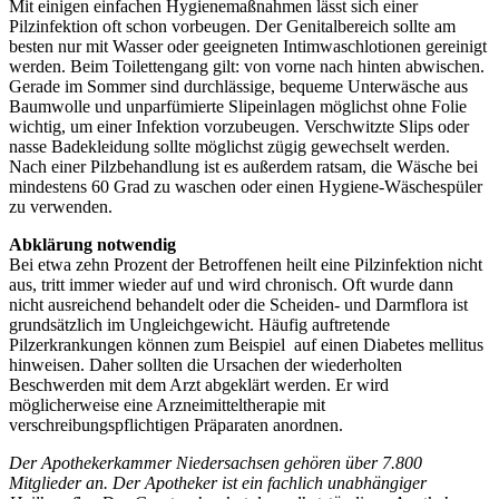
Mit einigen einfachen Hygienemaßnahmen lässt sich einer
Pilzinfektion oft schon vorbeugen. Der Genitalbereich sollte am
besten nur mit Wasser oder geeigneten Intimwaschlotionen gereinigt
werden. Beim Toilettengang gilt: von vorne nach hinten abwischen.
Gerade im Sommer sind durchlässige, bequeme Unterwäsche aus
Baumwolle und unparfümierte Slipeinlagen möglichst ohne Folie
wichtig, um einer Infektion vorzubeugen. Verschwitzte Slips oder
nasse Badekleidung sollte möglichst zügig gewechselt werden.
Nach einer Pilzbehandlung ist es außerdem ratsam, die Wäsche bei
mindestens 60 Grad zu waschen oder einen Hygiene-Wäschespüler
zu verwenden.
Abklärung notwendig
Bei etwa zehn Prozent der Betroffenen heilt eine Pilzinfektion nicht
aus, tritt immer wieder auf und wird chronisch. Oft wurde dann
nicht ausreichend behandelt oder die Scheiden- und Darmflora ist
grundsätzlich im Ungleichgewicht. Häufig auftretende
Pilzerkrankungen können zum Beispiel auf einen Diabetes mellitus
hinweisen. Daher sollten die Ursachen der wiederholten
Beschwerden mit dem Arzt abgeklärt werden. Er wird
möglicherweise eine Arzneimitteltherapie mit
verschreibungspflichtigen Präparaten anordnen.
Der Apothekerkammer Niedersachsen gehören über 7.800
Mitglieder an. Der Apotheker ist ein fachlich unabhängiger