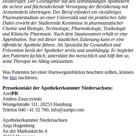
Heilberufler. Der Gesetzgeber hat den selbstständigen Apothekern
die sichere und flächendeckende Versorgung der Bevölkerung mit
Arzneimitteln übertragen. Der Beruf erfordert ein vierjähriges
Pharmaziestudium an einer Universität und ein praktisches Jahr.
Dabei erwirbt der Studierende Kenntnisse in pharmazeutischer
Chemie und Biologie, Technologie, Pharmakologie, Toxikologie
und Klinische Pharmazie. Nach dem Staatsexamen erhält er eine
Approbation. Nur mit dieser staatlichen Zulassung kann er eine
öffentliche Apotheke führen. Als Spezialist für Gesundheit und
Prävention berät der Apotheker seriös und unabhängig. Er begleitet
den Patienten fachlich, unterstützt ihn menschlich und hilft ihm so,
seine Therapie im Alltag umzusetzen.
Was Patienten bei einer Harnwegsinfektion beachten sollten, können
Sie
hier
nachlesen.
Pressekontakt der Apothekerkammer Niedersachsen:
Azet
PR
Andrea Zaszczynski
Wrangelstraße 111, 20253 Hamburg
Telefon 040 / 41 32 700, info@azetpr.com
Apothekerkammer Niedersachsen
Anja Hugenberg
An der Markuskirche 4