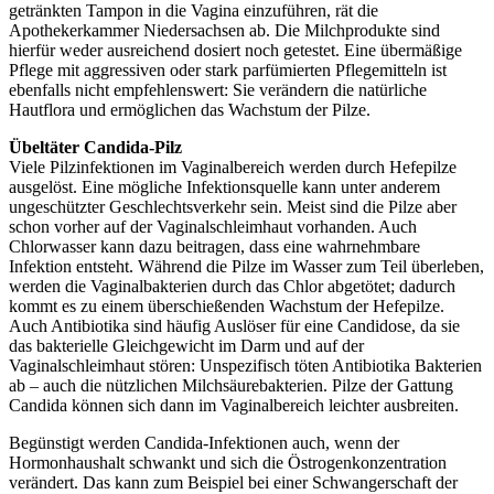
getränkten Tampon in die Vagina einzuführen, rät die
Apothekerkammer Niedersachsen ab. Die Milchprodukte sind
hierfür weder ausreichend dosiert noch getestet. Eine übermäßige
Pflege mit aggressiven oder stark parfümierten Pflegemitteln ist
ebenfalls nicht empfehlenswert: Sie verändern die natürliche
Hautflora und ermöglichen das Wachstum der Pilze.
Übeltäter Candida-Pilz
Viele Pilzinfektionen im Vaginalbereich werden durch Hefepilze
ausgelöst. Eine mögliche Infektionsquelle kann unter anderem
ungeschützter Geschlechtsverkehr sein. Meist sind die Pilze aber
schon vorher auf der Vaginalschleimhaut vorhanden. Auch
Chlorwasser kann dazu beitragen, dass eine wahrnehmbare
Infektion entsteht. Während die Pilze im Wasser zum Teil überleben,
werden die Vaginalbakterien durch das Chlor abgetötet; dadurch
kommt es zu einem überschießenden Wachstum der Hefepilze.
Auch Antibiotika sind häufig Auslöser für eine Candidose, da sie
das bakterielle Gleichgewicht im Darm und auf der
Vaginalschleimhaut stören: Unspezifisch töten Antibiotika Bakterien
ab – auch die nützlichen Milchsäurebakterien. Pilze der Gattung
Candida können sich dann im Vaginalbereich leichter ausbreiten.
Begünstigt werden Candida-Infektionen auch, wenn der
Hormonhaushalt schwankt und sich die Östrogenkonzentration
verändert. Das kann zum Beispiel bei einer Schwangerschaft der