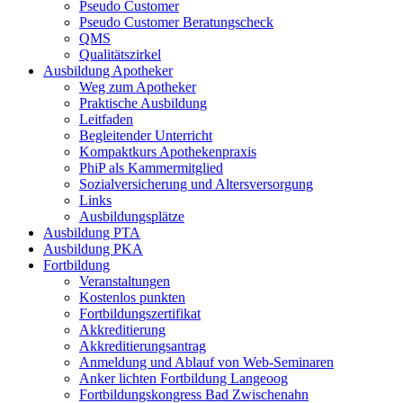
Pseudo Customer
Pseudo Customer Beratungscheck
QMS
Qualitätszirkel
Ausbildung Apotheker
Weg zum Apotheker
Praktische Ausbildung
Leitfaden
Begleitender Unterricht
Kompaktkurs Apothekenpraxis
PhiP als Kammermitglied
Sozialversicherung und Altersversorgung
Links
Ausbildungsplätze
Ausbildung PTA
Ausbildung PKA
Fortbildung
Veranstaltungen
Kostenlos punkten
Fortbildungszertifikat
Akkreditierung
Akkreditierungsantrag
Anmeldung und Ablauf von Web-Seminaren
Anker lichten Fortbildung Langeoog
Fortbildungskongress Bad Zwischenahn